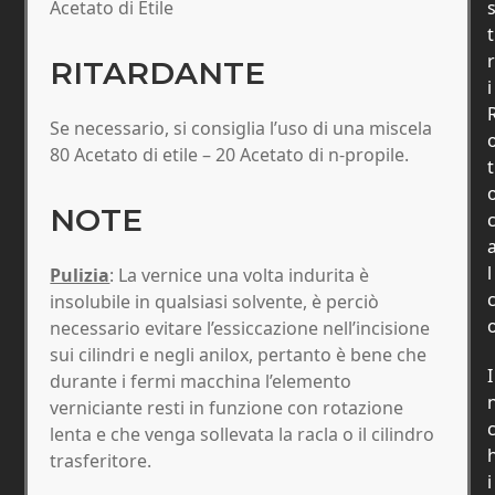
Acetato di Etile
t
r
RITARDANTE
i
Se necessario, si consiglia l’uso di una miscela
80 Acetato di etile – 20 Acetato di n-propile.
t
NOTE
l
Pulizia
: La vernice una volta indurita è
insolubile in qualsiasi solvente, è perciò
necessario evitare l’essiccazione nell’incisione
sui cilindri e negli anilox, pertanto è bene che
I
durante i fermi macchina l’elemento
verniciante resti in funzione con rotazione
lenta e che venga sollevata la racla o il cilindro
trasferitore.
i