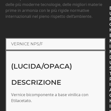
delle più moderne tecnologie, delle migliori materie
prime in armonia con le più rigide normative
internazionali nel pieno rispetto dell’ambiente.
VERNICE NPS/F
I
(LUCIDA/OPACA)
DESCRIZIONE
I
Vernice bicomponente a base vinilica con
Etilacetato.
I