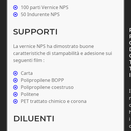
100 parti Vernice NPS
50 Indurente NPS
SUPPORTI
La vernice NPS ha dimostrato buone
caratteristiche di stampabilità e adesione sui
seguenti film :
Carta
I
Polipropilene BOPP
Polipropilene coestruso
I
Politene
PET trattato chimico e corona
DILUENTI
i