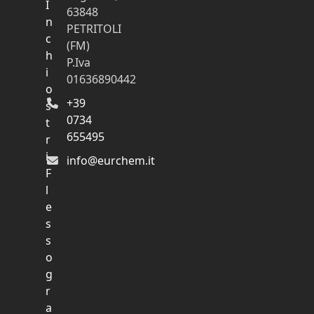
I
63848
n
PETRITOLI
c
(FM)
h
P.Iva
i
01636890442
o
+39
s
0734
t
655495
r
i
info@eurchem.it
F
l
e
s
s
o
g
r
a